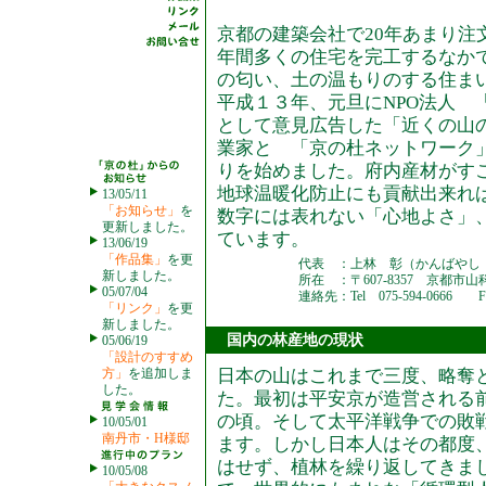
京都の建築会社で20年あまり注
年間多くの住宅を完工するなか
の匂い、土の温もりのする住ま
平成１３年、元旦にNPO法人 
として意見広告した「近くの山
業家と 「京の杜ネットワーク
りを始めました。府内産材がす
地球温暖化防止にも貢献出来れ
13/05/11
「お知らせ」
を
数字には表れない「心地よさ」
更新しました。
ています。
13/06/19
「作品集」
を更
代表
：
上林 彰（かんばやし 
新しました。
所在
：
〒607-8357 京都
05/07/04
連絡先
：
Tel 075-594-0666 Fa
「リンク」
を更
新しました。
国内の林産地の現状
05/06/19
「設計のすすめ
方」
を追加しま
日本の山はこれまで三度、略奪
した。
た。最初は平安京が造営される
の頃。そして太平洋戦争での敗
10/05/01
南丹市・H様邸
ます。しかし日本人はその都度
はせず、植林を繰り返してきま
10/05/08