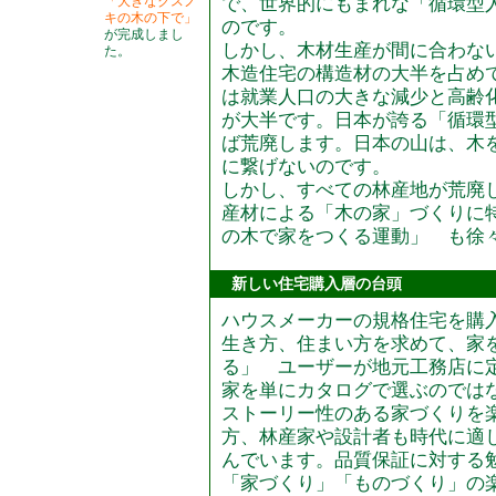
「大きなクスノ
で、世界的にもまれな「循環型
キの木の下で」
のです。
が完成しまし
しかし、木材生産が間に合わな
た。
木造住宅の構造材の大半を占め
は就業人口の大きな減少と高齢
が大半です。日本が誇る「循環
ば荒廃します。日本の山は、木
に繋げないのです。
しかし、すべての林産地が荒廃
産材による「木の家」づくりに
の木で家をつくる運動」 も徐
新しい住宅購入層の台頭
ハウスメーカーの規格住宅を購
生き方、住まい方を求めて、家
る」 ユーザーが地元工務店に
家を単にカタログで選ぶのでは
ストーリー性のある家づくりを
方、林産家や設計者も時代に適
んでいます。品質保証に対する
「家づくり」「ものづくり」の